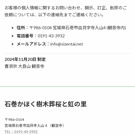
お客様の個人情報に関するお問い合わせ、開示、訂正、削除のご
依頼については、以下の連絡先までご連絡ください。
住所
：〒986-0104 宮城県石巻市皿貝字寺入山4 (観音寺内)
電話番号
：0191-43-3932
メールアドレス
：info@sizentai.net
2024年11月20日 制定
曹洞宗 大良山 観音寺
石巻かほく樹木葬桜と虹の里
〒986-0104
宮城県石巻市皿貝寺入山４（観音寺）
TEL：0191-43-3932