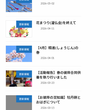
2026-05-02
花まつり(灌仏会)を終えて
更新情報
2026-04-11
【4月】精進(しょうじん)の
更新情報
春
2026-04-01
【活動報告】春の彼岸合同供
更新情報
養を執り行いました
2026-03-23
【お彼岸の豆知識】牡丹餅と
更新情報
おはぎについて
2026-03-15