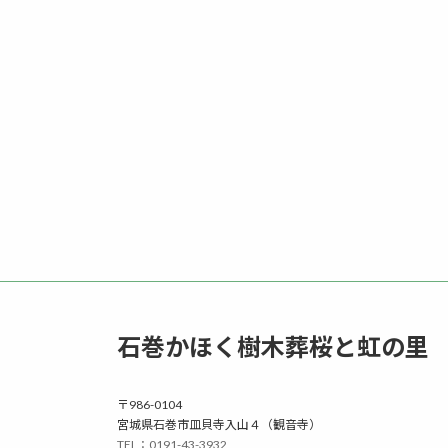
石巻かほく樹木葬桜と虹の里
〒986-0104
宮城県石巻市皿貝寺入山４（観音寺）
TEL：0191-43-3932