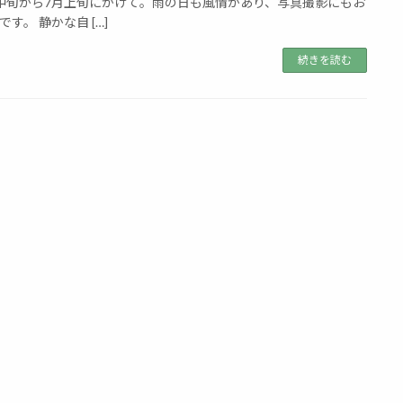
中旬から7月上旬にかけて。雨の日も風情があり、写真撮影にもお
す。 静かな自 […]
続きを読む