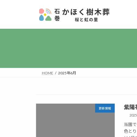
コ
ナ
ン
ビ
テ
ゲ
ン
ー
ツ
シ
へ
ョ
ス
ン
キ
に
ッ
移
プ
動
HOME
2025年6月
紫陽
更新情報
2025
当園で
色とり